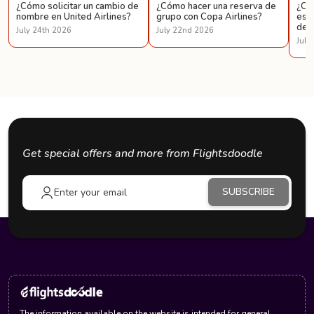
¿Cómo solicitar un cambio de
¿Cómo hacer una reserva de
¿Có
nombre en United Airlines?
grupo con Copa Airlines?
espe
de U
July 24th 2026
July 22nd 2026
July
Get special offers and more from Flightsdoodle
SUBSCRIBE
The information available on the website is intended for general