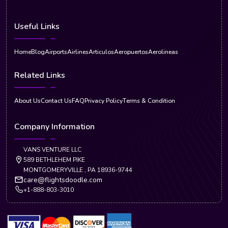
Useful Links
Home
Blog
Airports
Airlines
Articulos
Aeropuertos
Aerolineas
Related Links
About Us
Contact Us
FAQ
Privacy Policy
Terms & Condition
Company Information
VANS VENTURE LLC
589 BETHLEHEM PIKE
MONTGOMERYVILLE , PA 18936-9744
care@flightsdoodle.com
+1-888-803-3010