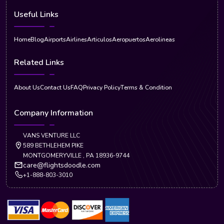
Useful Links
Home
Blog
Airports
Airlines
Articulos
Aeropuertos
Aerolineas
Related Links
About Us
Contact Us
FAQ
Privacy Policy
Terms & Condition
Company Information
VANS VENTURE LLC
589 BETHLEHEM PIKE
MONTGOMERYVILLE , PA 18936-9744
care@flightsdoodle.com
+1-888-803-3010