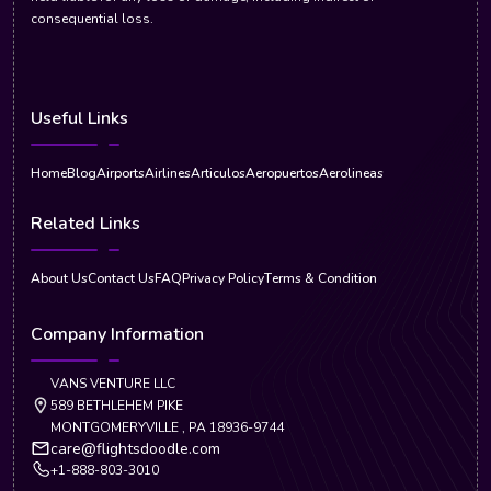
consequential loss.
Useful Links
Home
Blog
Airports
Airlines
Articulos
Aeropuertos
Aerolineas
Related Links
About Us
Contact Us
FAQ
Privacy Policy
Terms & Condition
Company Information
VANS VENTURE LLC
589 BETHLEHEM PIKE
MONTGOMERYVILLE , PA 18936-9744
care@flightsdoodle.com
+1-888-803-3010