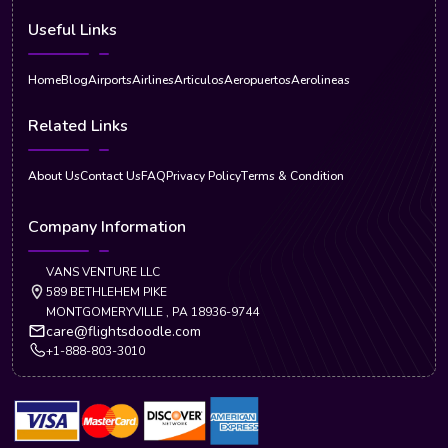
Useful Links
Home
Blog
Airports
Airlines
Articulos
Aeropuertos
Aerolineas
Related Links
About Us
Contact Us
FAQ
Privacy Policy
Terms & Condition
Company Information
VANS VENTURE LLC
589 BETHLEHEM PIKE
MONTGOMERYVILLE , PA 18936-9744
care@flightsdoodle.com
+1-888-803-3010