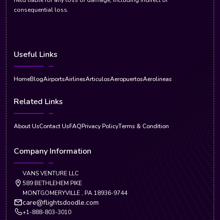
consequential loss.
Useful Links
Home
Blog
Airports
Airlines
Articulos
Aeropuertos
Aerolineas
Related Links
About Us
Contact Us
FAQ
Privacy Policy
Terms & Condition
Company Information
VANS VENTURE LLC
589 BETHLEHEM PIKE
MONTGOMERYVILLE , PA 18936-9744
care@flightsdoodle.com
+1-888-803-3010