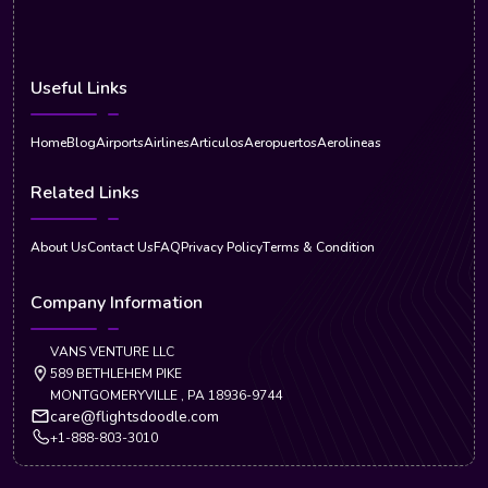
Useful Links
Home
Blog
Airports
Airlines
Articulos
Aeropuertos
Aerolineas
Related Links
About Us
Contact Us
FAQ
Privacy Policy
Terms & Condition
Company Information
VANS VENTURE LLC
589 BETHLEHEM PIKE
MONTGOMERYVILLE , PA 18936-9744
care@flightsdoodle.com
+1-888-803-3010