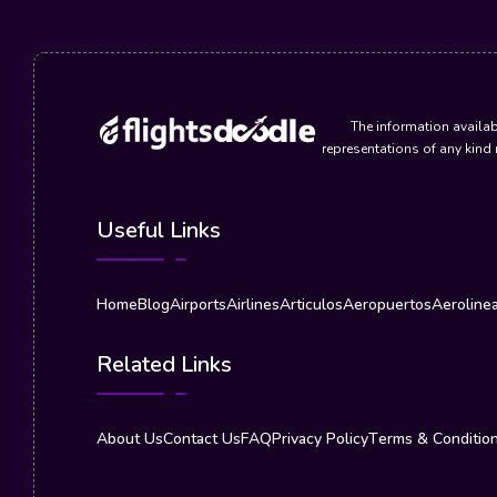
The information availab
representations of any kind 
Useful Links
Home
Blog
Airports
Airlines
Articulos
Aeropuertos
Aeroline
Related Links
About Us
Contact Us
FAQ
Privacy Policy
Terms & Conditio