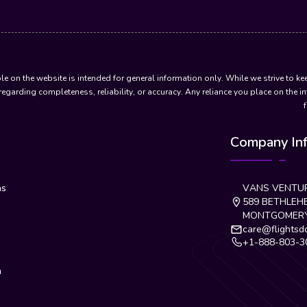
le on the website is intended for general information only. While we strive to k
regarding completeness, reliability, or accuracy. Any reliance you place on the in
Company Inf
as
VANS VENTUR
589 BETHLEHE
MONTGOMERYV
care@flightsd
+1-888-803-3
n