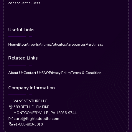
consequential loss.
Useful Links
Home
Blog
Airports
Airlines
Articulos
Aeropuertos
Aerolineas
Related Links
About Us
Contact Us
FAQ
Privacy Policy
Terms & Condition
Company Information
VANS VENTURE LLC
589 BETHLEHEM PIKE
MONTGOMERYVILLE , PA 18936-9744
care@flightsdoodle.com
+1-888-803-3010